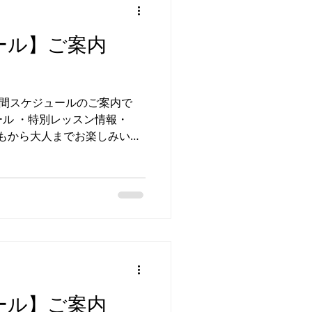
スケジュールを変更させてい
で予めご了承くださいませ。
ール】ご案内
ークショップへの ご参加も引き
ご不明点ご相談等ございまし
さい。
 LINE通話を
ュール ・特別レッスン情報・
どもから大人までお楽しみいた
開催いたします📢 G.24
ます！ ★バレエクラス誰で
ークショップ詳細あり！ ▼開
※ ❶JAZZアドバンス ❷初
■横浜クラブ ※5/4更新箇所
 ■日進校 ※5/6更新箇所
分 ※やむを得ずスケジュールを
ございますので予めご了承く
開催の(日)ワークショップへの
ール】ご案内
おります✨ ご不明点ご相談