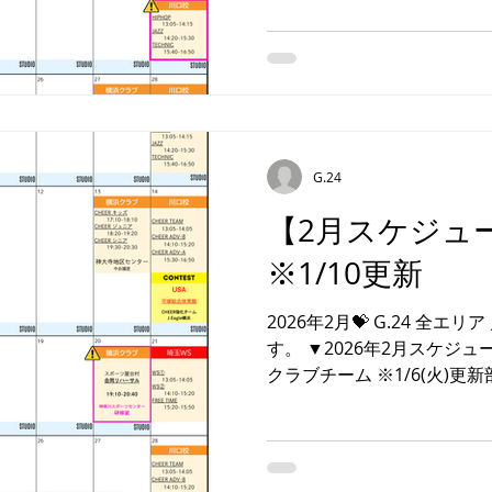
スン時間決定 【大会情報】 ※
▶︎ RUNUP DANCE CONTEST 2
決勝大会 日 程 ▶︎ ３月１日（日） 会 場 ▶ハミン
グホール 対 象 ▶STREETチーム『Silver』 ② 名 称
▶︎ JCDA CHEER DANCE COMPETITION 日 程 ▶︎ ３月
７日（土） 会 場 ▶ひがしんアリーナ 対 象
▶CHEER強化チーム 『J
G.24
名 称 ▶︎ Tリーグ スポーツ応援 日 程 ▶︎ ３月７日
【2月スケジュ
（土） 会 場 ▶浦和駒場体育館 対 象 ▶埼玉クラ
※1/10更新
2026年2月💝 G.24 全
す。 ▼2026年2月スケジュ
クラブチーム ※1/6(火)更新部分 ●2/20(金) 19:10-20:40
神奈川スポーツセンター 研
ハーサル〉 ■ 2/21(土) 
詳細は コチラ ) 内 容 ▶基礎クラス ①ベーシック ②
テクニック ③FREE TIME(