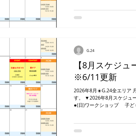
もご参加OK！ ★ワーク
催日 9/27(日) ※要申込※
・レッスン情報・ ■(土)川口
9/05(土)➡︎9/19(土)開講 ■
9/22(火)➡︎9/29(火) ■埼玉クラブ ・9/28(月) 岩
同RH →9/07(月)DANCEクラ
9/29(火)振替開講 ■横浜ク
G.24
時間確定後ご案内 ・大会／イ
SKY FES 日 程 ▶︎９
【8月スケジュ
会堂 対 象 ▶横浜クラブ
※6/11更新
ールを変更させていただく
2026年8月☀️G.24全エ
す。 ▼2026年8月スケジ
●(日)ワークショップ 子
だける 日曜ワークショップを
スタジオでお待ちしており
もご参加OK！ ★ワーク
催日 8/16(日) ※要申込