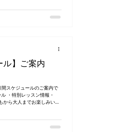
ショップ詳細はこちら✅ ▼開
 ❶バレエWS ❷JAZZ ADV
校 ⚠️週ズレ ・
(火)高津校 ⚠️週ズレ ・
槻まつり合
ス休講 ■(火)日進校 ・
ラブ⚠️ 週ズレ 施設・レッスン
ベント情報・ ❶名 称 ▶︎B-
／０６（日） 会 場 ▶神奈川公
ール】ご案内
チーム ※やむを得ずスケジュ
場合もござ
リア 月間スケジュールのご案内で
ュール ・特別レッスン情報・
どもから大人までお楽しみいた
開催いたします📢 G.24
ます！ ★バレエクラス誰で
ショップ詳細はこちら✅ ▼開
※6/11更新箇所 ❶バレエWS