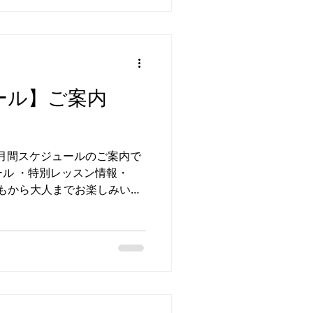
報・ ■(火)日進校 ・
 ※CHEER小学生クラス
浜クラブ ※7/12更新箇所 施
会／イベント情報・ ❶名 称
 ▶︎８／０６（木） 会 場
ール】ご案内
.24スクール『日進校』 ❷名
会） 日 程 ▶︎８／０７
 対 象 ▶CHEER強化チ
 称 ▶︎ダンス縁日2026 日
ュール ・特別レッスン情報・
どもから大人までお楽しみいた
開催いたします📢 G.24
ます！ ★バレエクラス誰で
ショップ詳細はこちら✅ ▼開
 ❶JAZZアドバンス ❷バレエ
ーム ※6/16(水)更新 埼
 ■横浜クラブ ※5/13(水)
高津校 ※5/28(木)更新 毎