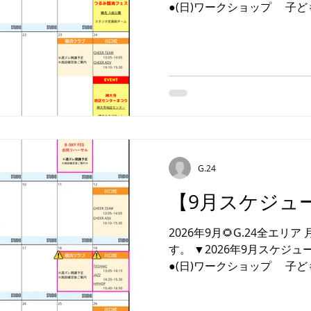
●(日)ワークショップ 子
だける 日曜ワークショップを
スタジオでお待ちしており
もご参加OK！ ★ワーク
催日 10/25(日) ※要申込
・レッスン情報・ ■(土)川口
10/3(土)➡︎10/17(土)開講 
10/13(火)DANCE中高生 開
RH ■横浜クラブ 施設・レ
／イベント情報・ ❶名 称 
G.24
０／０４（日） 会 場 ▶
さいたま市宿通り店 対 
【9月スケジュ
称 ▶︎つるみ臨海フェスティ
（土） 会 場 ▶鶴見 入
2026年9月🌻G.24全エ
員
す。 ▼2026年9月スケジ
●(日)ワークショップ 子
だける 日曜ワークショップを
スタジオでお待ちしており