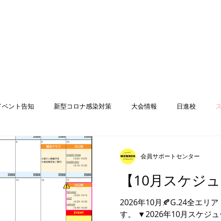
NCE PERFORMANCE
eam
news
staff
lesson
eve
イベント告知
新型コロナ感染対策
大会情報
日進校
チーム
キャンペーン
川口校
定員制コース
STREETチ
会員サポートセンター
【10月スケジ
ED
レッスン情報
2026年10月🍂G.24全
す。 ▼2026年10月スケ