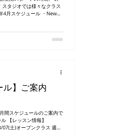
 スタジオでは様々なクラス
年4月スケジュール ・Newレ
クショップ ２０２６年４月より
人までお楽しみいただける
 G.24スタジオでお待ちし
参加OK！ ★ワークショッ
日※要申込※ ❶４／１９
４／２６(日) 大人バレエ・一般
 ■川口校オープンクラス ４
 ■横浜クラブチーム ４／２４
❶ 名 称 ▶︎ 春チア
ール】ご案内
 会
ィコ横浜プ
エリア 月間スケジュールのご案内で
ュール 【レッスン情報】
3/07(土)オープンクラス 週ズ
■横浜クラブチーム 施設・レッ