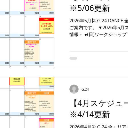
等ございましたら お気軽に
※5/06更新
━━━━━━━━━━━━ 【お問合せ先】 ▼G.24公式
LINE 📞お電話のお問合せ
2026年5月🎏 G.24 DA
い！ ━━━━━━━━━━━━
ご案内です。 ▼2026年5
情報・ ●(日)ワークショ
みいただける 日曜ワークシ
G.24スタジオでお待ちし
ス誰でもご参加OK！ ★別
▼開催日５／３１(日) ※要
❷キッズバレエ・一般バレ
情報・ ■川口校 CHEER
※4/27更新箇所 ※週ズレ 
休講 ■横浜クラブ 合同※4/1
G.24
９:１０-２０:４０ 成果発表
【4月スケジュ
ム合同 ５/１８(月) １８:
埼玉クラブ CHEERチーム合同
※4/14更新
９:４０ 成果発表会 ・大会/
肉祭り 日 程 ▶︎５/０５(
2026年4月🌸 G.24 全