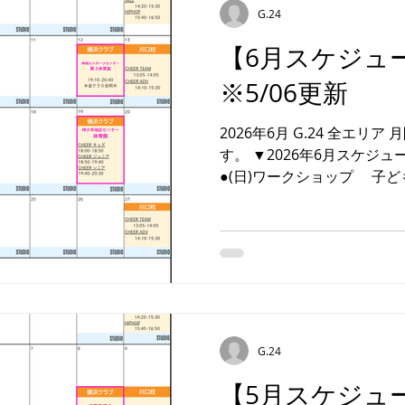
週開講に変更 ※やむを得ず
G.24
ただく場合もございますの
【6月スケジュ
横浜スタジオ開催の(日)ワ
続きお待ちしております✨ 
※5/06更新
たら お気軽にお問合せくだ
━━━━━━━━━━━━ 【お問合せ先】 ▼G.24公式
2026年6月 G.24 全エリア 月間スケジュールのご案内で
LINE 📞お電話のお問合せは
す。 ▼2026年6月スケジ
●(日)ワークショップ 子
だける 日曜ワークショップを
スタジオでお待ちしており
もご参加OK！ ★別途ワ
催日６／２８(日) ※要申込
級バレエ ・レッスン情報・ 
週ズレ･時間ズレ(合同あり)
振替開講※5/12(火)休講
変更させていただく場合も
G.24
ださいませ。 横浜スタジオ
【5月スケジュ
ご参加も引き続きお待ちして