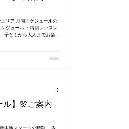
お問合せください。
は LINE通話をご利用くださ
NCE 全エリア 月間スケジュールの
 G.24
月スケジュール ・特別レッスン
ップ 子どもから大人までお楽し
ョップを開催いたします📢
ております！ ★バレエクラ
途ワークショップ詳細あり！
申込※ ❶JAZZアドバンス
エ・大人バレエ ・レッスン
チーム ※週ズレ ■高津校
■日進校※5/06更新箇所 ※
5更新箇所 ５/０８(金) １
会 ■埼玉クラブ DANCEチー
ール】🌸ご案内
１０-１９:４０ 成果発表会 ■
 ５/２５(月) １８:１０-１
イベント情報・ ①名 称 ▶︎
火) 会 場
エリア 新生活スタートの時期、 み