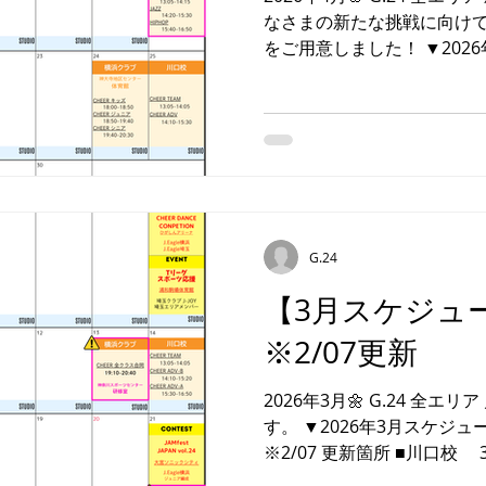
なさまの新たな挑戦に向けて
をご用意しました！ ▼2026
ッスン情報・ ●(日)ワー
スタート！ 子どもから大
日曜ワークショップを開催📢
ております！ ★誰でもご
プ詳細はこちら！ ▼開催
(日) JAZZアドバンス ❷
バレエ ・レッスン情報・
／１８(土) ※第3週目開講
G.24
(金) ※時間変更 ・イベント情報・ 
【3月スケジュ
（チアダンス大会） 日 程 ▶︎４／０２（木）
場 ▶横浜武道館 対 象 ▶CHEER強化チーム『J.Eagle
※2/07更新
埼玉』 ❷ 名 称 ▶︎ Live！横浜2026 日 程 ▶︎４／０４
(土) 会 場 ▶パシフ
2026年3月🌼 G.24 全
す。 ▼2026年3月スケジ
※2/07 更新箇所 ■川口校 
レ →3/21(土)へ変更 