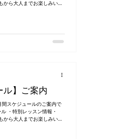
どもから大人までお楽しみいた
開催いたします📢 G.24
ます！ ★バレエクラス誰で
ショップ詳細はこちら✅ ▼開
※ ❶バレエWS ❷JAZZ ADV
校 ⚠️週ズレ ・
■(火)日進校 ⚠️週ズレ ・
講 ・10/27(火) イベント合同
ッスン時間確定後ご案内 ・大会
▶︎岩槻まつり 日 程 ▶︎１
岩槻駅すぐ セブンイレブン
象 ▶埼玉クラブチーム ❷名
ール】ご案内
バル 日 程 ▶︎１０／１７
船公園 対 象 ▶スタジオ定
リア 月間スケジュールのご案内で
ュール ・特別レッスン情報・
どもから大人までお楽しみいた
開催いたします📢 G.24
ます！ ★バレエクラス誰で