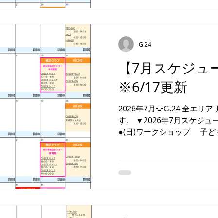
❷JAZZ ADV ・レッスン情
8/04(火)全員合同リハーサル
9/29(火)にお振替開講 ■横
設・レッスン時間確定 ・大
G.24
▶︎日進七夕まつり 日 程
【7月スケジュ
▶日進小学校 対 象 ▶G
称 ▶︎夏チア（チアダンス大
※6/17更新
（金） 会 場 ▶横浜武道館
ーム『J.Eagle横浜』 ❷名
2026年7月🌻G.24 全エリア 月間スケジュールのご案内で
程.
す。 ▼2026年7月スケジ
●(日)ワークショップ 子
だける 日曜ワークショップを
スタジオでお待ちしており
もご参加OK！ ★ワーク
催日7/26(日) ※要申込※
WS ・レッスン情報・ ■強化チ
玉・横浜チーム 夏の合同練習会
更新 施設・レッスン時間確定 ■