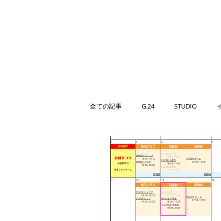
G.24 DA
home
company
t
全ての記事
G.24
STUDIO
イベントレポート
CHEER強化
G.24ダンサー出演
12/14(日)🥂R