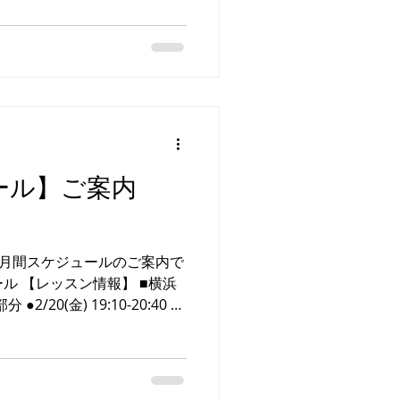
2/07 更新箇所 ① 名 称
025FINAL 全国
.Eagle埼玉／横浜』 ③
ール】ご案内
ブチーム・埼玉エリア合同 ③ 名 称 ▶︎ JAMfest!
エリア 月間スケジュールのご案内で
ール 【レッスン情報】 ■横浜
修室 〈スポーツ屋台村 合同リ
埼玉ＷＳ 会 場 ▶川口校(スクール
自主練習解放) ✨G.24会員様、