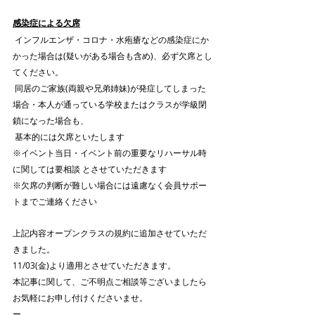
感染症による欠席
 インフルエンザ・コロナ・水疱瘡などの感染症にか
かった場合は(疑いがある場合も含め)、必ず欠席とし
てください。
 同居のご家族(両親や兄弟姉妹)が発症してしまった
場合・本人が通っている学校またはクラスが学級閉
鎖になった場合も、
 基本的には欠席といたします
※イベント当日・イベント前の重要なリハーサル時
に関しては要相談 とさせていただきます
※欠席の判断が難しい場合には遠慮なく会員サポー
トまでご連絡ください
上記内容オープンクラスの規約に追加させていただ
きました。
11/03(金)より適用とさせていただきます。
本記事に関して、ご不明点ご相談等ございましたら
お気軽にお申し付けくださいませ。
ー