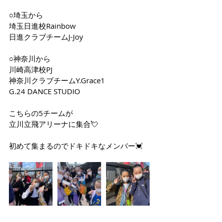
○埼玉から
埼玉日進校Rainbow
日進クラブチームJ-Joy
○神奈川から
川崎高津校PJ
神奈川クラブチームY.Grace1
G.24 DANCE STUDIO
こちらの5チームが
立川立飛アリーナに集合💘
初めて集まるのでドキドキなメンバー💓