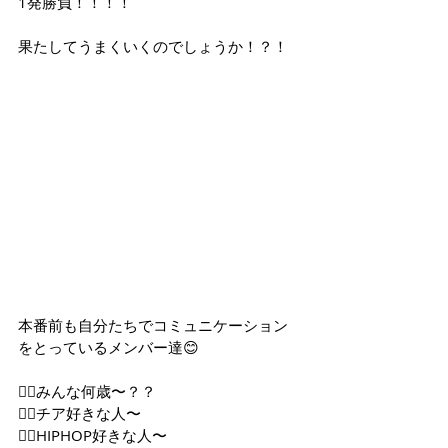
1発勝負！！！！
果たしてうまくいくのでしょうか！？！
本番前も自分たちでコミュニケーション
をとっているメンバー達😊
💁‍♀️みんな何歳〜？？
🙋‍♀️チア好きな人〜
🙋‍♀️HIPHOP好きな人〜