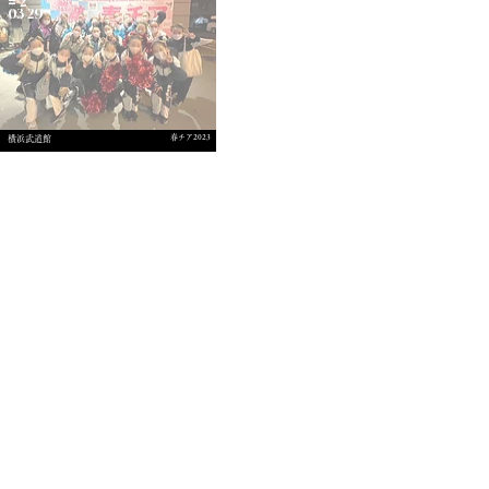
# 2
03/29
​春チア2023
​横浜武道館
g24-studio.com
​株式会社G.２４
© 2024 Ｇ.24 Co., Ltd.