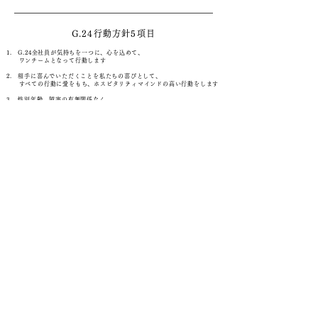
G.24行動方針5項目
1. G.24全社員が気持ちを一つに、心を込めて、
ワンチームとなって行動します
2. 相手に喜んでいただくことを私たちの喜びとして、
すべての行動に愛をもち、ホスピタリティマインドの高い行動をします
3. 性別年齢、障害の有無関係なく、
誰に対しても分け隔てなく接します
4. 流行りや社会風潮に惑うことなく、信念を貫き、
芯を強くもって行動します
5. お互いに感謝しあい、尊敬しあい、謙虚な心をもち、
誠意ある行動をします
G.24指導方針5項目
1. 指導の現場に入るスタッフは「コーチ」として
G.24人間力育成モデルをもとに、生徒を導く役割を果たします
2. G.24指導の鉄則「1対1・心と心・愛のある指導」を
常に実行します
3. 全コーチが、生徒の個を共有しあい、
ワンチームとなってサポートします
4. 生徒一人一人のことを親身になって考え