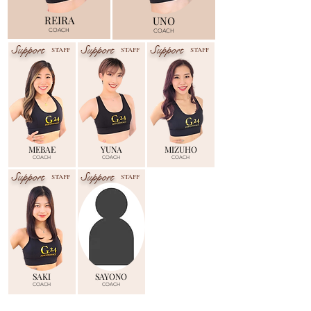
REIRA
UNO
COACH
COACH
Support
Support
Support
STAFF
STAFF
STAFF
MEBAE
YUNA
MIZUHO
COACH
COACH
COACH
Support
Support
STAFF
STAFF
SAKI
SAYONO
COACH
COACH