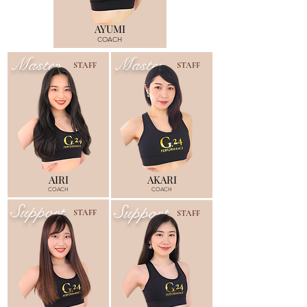
AYUMI
COACH
Master
Master
STAFF
STAFF
AIRI
AKARI
COACH
COACH
Support
Support
STAFF
STAFF