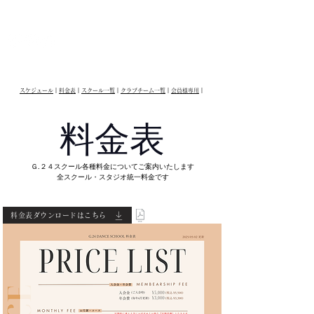
G.24 DANCE PERFORMANCE
スケジュール
｜
料金表
｜
スクール一覧
｜
クラブチーム一覧
｜
会員様専用
｜
​料金表
Ｇ.２４スクール各種料金についてご案内いたします
​全スクール・スタジオ統一料金です
料金表ダウンロードはこちら