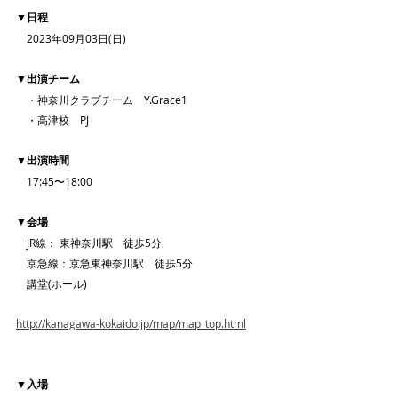
▼
日程
　2023年09月03日(日)
▼出演チーム
　・神奈川クラブチーム　Y.Grace1
　・高津校　PJ
▼出演時間
　17:45〜18:00
▼会場
　JR線： 東神奈川駅　徒歩5分
　京急線：京急東神奈川駅　徒歩5分
　講堂(ホール)
http://kanagawa-kokaido.jp/map/map_top.html
▼入場