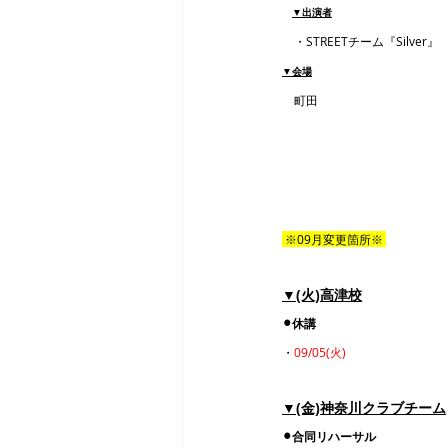
▼出演者
　・STREETチーム『Silver』
▼会場
　町田
 ※09月変更箇所※ 
▼(火)高津校
⚫︎休講
・
09/05(火)
▼(金)神奈川クラブチーム
⚫︎合同リハーサル