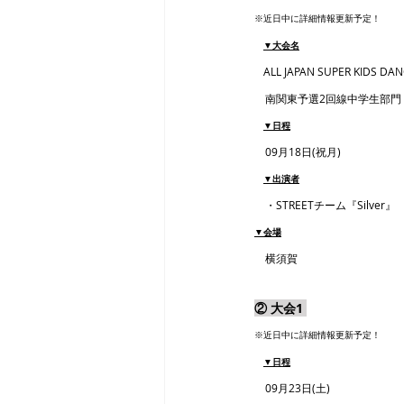
※近日中に詳細情報更新予定！
▼大会名
ALL JAPAN SUPER KIDS DA
　南関東予選2回線中学生部門
▼日程
　09月18日(祝月)
▼出演者
　・STREETチーム『Silver』
▼会場
　横須賀
② 大会1 
※近日中に詳細情報更新予定！
▼日程
　09月23日(土)