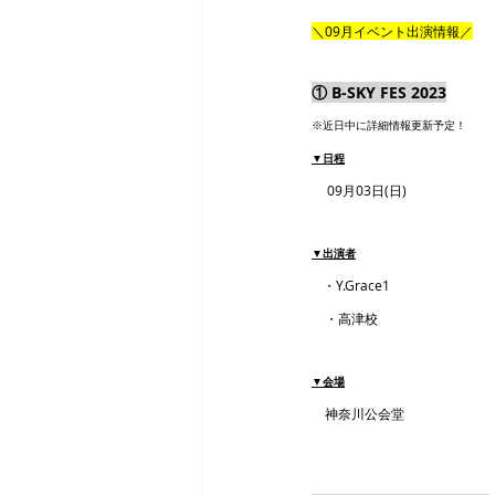
＼09月イベント出演情報／
① B-SKY FES 2023
※近日中に詳細情報更新予定！
▼日程
09月03日(日)
▼出演者
・Y.Grace1
　・高津校
▼会場
　神奈川公会堂