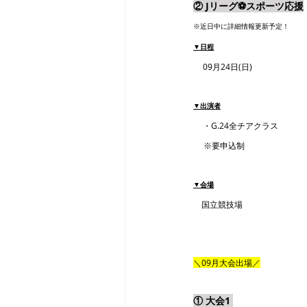
② Jリーグ⚽️スポーツ応援
※近日中に詳細情報更新予定！
▼日程
09月24日(日)
▼出演者
・G.24全チアクラス
　 ※要申込制
▼会場
　国立競技場
＼09月大会出場／
① 大会1 