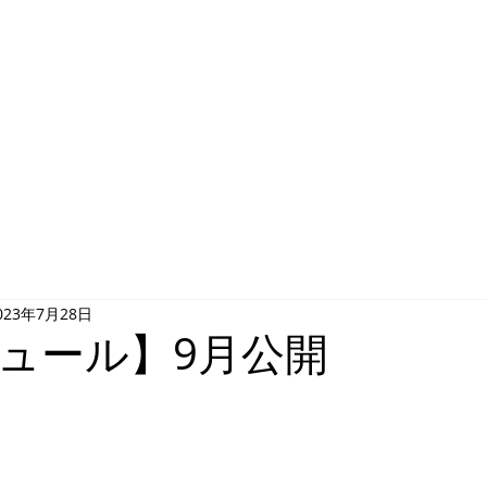
NCE PERFORMANCE
eam
news
staff
lesson
eve
023年7月28日
ュール】9月公開