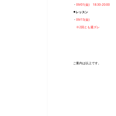
・
09/01(金)　18:30-20:00
⚫︎レッスン
・
09/15(金)
　※2回とも週ズレ
ご案内は以上です。