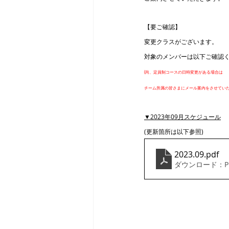
【要ご確認】
変更クラスがございます。
対象のメンバーは以下ご確認
(尚、定員制コースの日時変更がある場合は
チーム所属の皆さまにメール案内をさせていた
▼2023年09月スケジュール
(更新箇所は以下参照)
2023.09
.pdf
ダウンロード：PDF