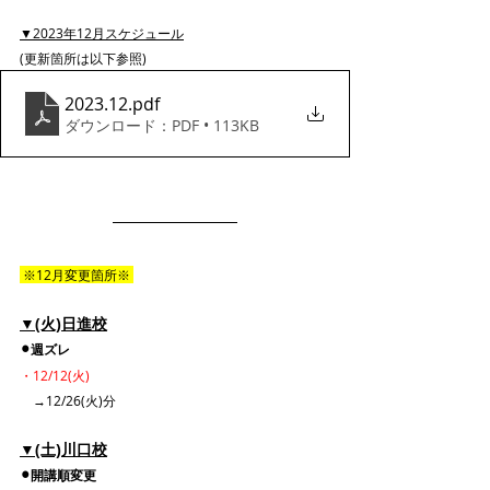
▼2023年12月スケジュール
(更新箇所は以下参照)
2023.12
.pdf
ダウンロード：PDF • 113KB
 ※12月変更箇所※ 
▼(火)日進校
⚫︎週ズレ
・12/12(火)
　→12/26(火)分
▼(土)川口校
⚫︎開講順変更