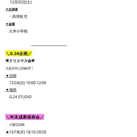
12月02日(土)
▼出演者
・高津校 PJ
▼会場
　久本小学校
＼G.24企画／
🌟クリスマス会🌟
※近日中に詳細UP！
▼日時
　12/24(日) 10:00-12:00
▼場所
　G.24 STUDIO
＼年末成果発表会／
※後日詳細
★12/18(月) 18:10-20:20