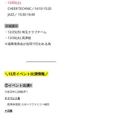
・12/02(土)
　CHEER TECHNIC／14:10-15:20
　JAZZ／ 15:30-16:40
 ※休講※ 
・12/25(月) 埼玉クラブチーム
・12/26(火) 高津校
※成果発表会が合同で行われる為
＼12月イベント出演情報／
①イベント出演1 
※近日中に詳細UP！
▼イベント名
　高津de笑顔 スポーツファミリー縁日
▼日程