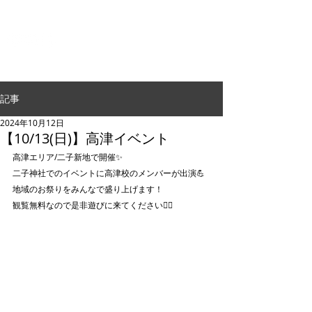
G.24 DANCE PERFORMANCE
記事
2024年10月12日
【10/13(日)】高津イベント
高津エリア/二子新地で開催✨️
二子神社でのイベントに高津校のメンバーが出演💪
地域のお祭りをみんなで盛り上げます！
観覧無料なので是非遊びに来てください🏃‍♀️