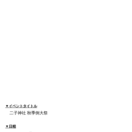
▼イベントタイトル
　二子神社 秋季例大祭
▼
日程