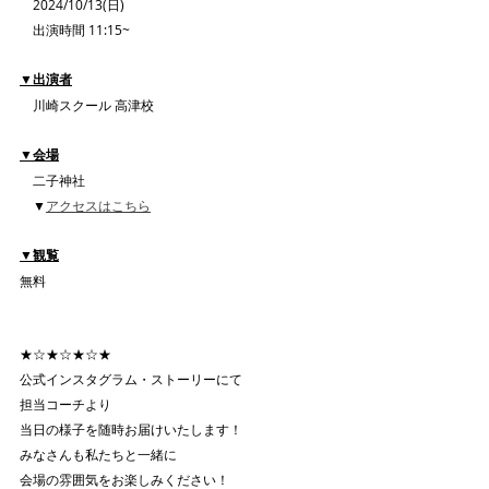
　2024/10/13(日)
　出演時間 11:15~
▼出演者
　川崎スクール 高津校
▼会場
　二子神社
　▼
アクセスはこちら
▼観覧
無料
★☆★☆★☆★
公式インスタグラム・ストーリーにて
担当コーチより
当日の様子を随時お届けいたします！
みなさんも私たちと一緒に
会場の雰囲気をお楽しみください！