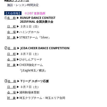
■横浜クラブチーム
　施設・レッスン時間決定
【大会情報】
　※2/07 更新箇所
①
名　称
 ▶︎ 
RUNUP DANCE CONTEST 
 2025FINAL 全国決勝大会
日　程
 ▶︎ ３月１日（日）
会　場
 ▶ハミングホール
対　象
 ▶STREETチーム『Silver』
②
名　称
 ▶︎
JCDA CHEER DANCE COMPETITION
日　程
 ▶︎ ３月７日（土）
会　場
 ▶ひがしんアリーナ
対　象
 ▶CHEER強化チーム
　　　　　『J.Eagle埼玉／横浜』
③
名　称
 ▶︎
Tリーグ スポーツ応援
日　程
 ▶︎ ３月７日（土）
会　場
 ▶浦和駒場体育館
対　象
 ▶埼玉クラブチーム・埼玉エリア合同