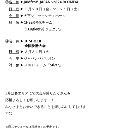
③
名　称
 ▶︎
JAMfest!  JAPAN vol.24 in OMIYA
日　程
 ▶︎ ３月２０日（金）or　２１日（土）
会　場
 ▶大宮ソニックシティホール
対　象
 ▶CHEER強化チーム
　　　　　『J.Eagle横浜 ジュニア』
④
名　称
 ▶︎
DｰSHOCK
　　　　　  全国決勝大会
日　程
 ▶︎ ３月３１日（火）
会　場
 ▶ジャパンパビリオン
対　象
 ▶STREETチーム『Silver』
3月は各エリアにて大会が盛りだくさん🔥
応援よろしくお願いします！！
みなさまとお会いできることを楽しみにしておりま
す😉
※尚スケジュールは現時点での予定です。