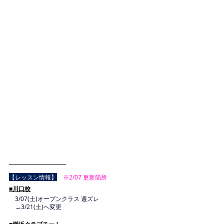
【レッスン情報】
　※2/07 更新箇所
■川口校
　3/07(土)オープンクラス 週ズレ
　→3/21(土)へ変更