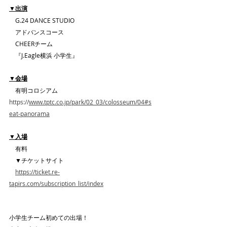
▼出演
　G.24 DANCE STUDIO 
　アドバンスコース
　CHEERチーム
　『J.Eagle横浜 小学生』
▼会場
　有明コロシアム　　
https://
www.tptc.co.jp/park/02_03/colosseum/04#s
eat-panorama
▼入場
　有料
　▼チケットサイト
https://ticket.re-
tapirs.com/subscription_list/index
小学生チーム初めての出場！