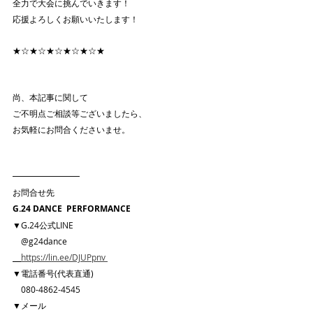
全力で大会に挑んでいきます！
応援よろしくお願いいたします！
★☆★☆★☆★☆★☆★
尚、本記事に関して
ご不明点ご相談等ございましたら、
お気軽にお問合くださいませ。
━━━━━━━━
お問合せ先 
G.24 DANCE  PERFORMANCE
▼G.24公式LINE
　@g24dance
https://lin.ee/DJUPpnv
▼電話番号(代表直通)
　080-4862-4545　
▼メール