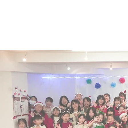
G.24 DA
home
company
t