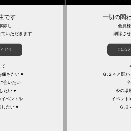
生です
一切の関
解除し
会員様
せていただきます
削除させ
(^^)
こんな方
して
保ちたい ♥
Ｇ.２４と関
に会いたい
全
たい ♥
今の環
のイベントや
イベント
したい ♥
Ｇ.２