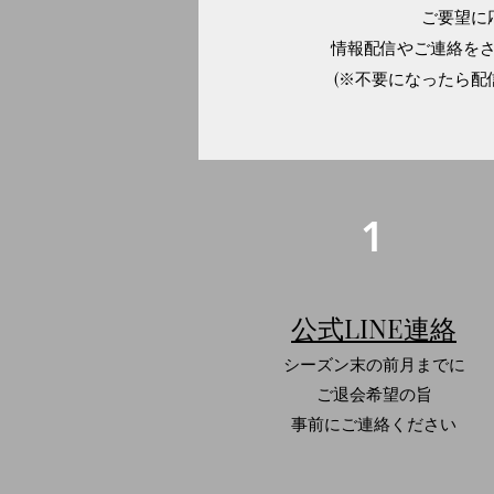
ご要望に
​情報配信やご連絡を
​(※不要になったら配
1
公式LINE連絡
シーズン末の前月までに
ご退会希望の旨
事前にご連絡ください