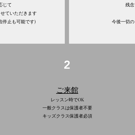
応じて
残念
させていただきます
信停止も可能です)
今後一切の
2
ご来館
レッスン時でOK
一般クラスは保護者不要
キッズクラス保護者必須