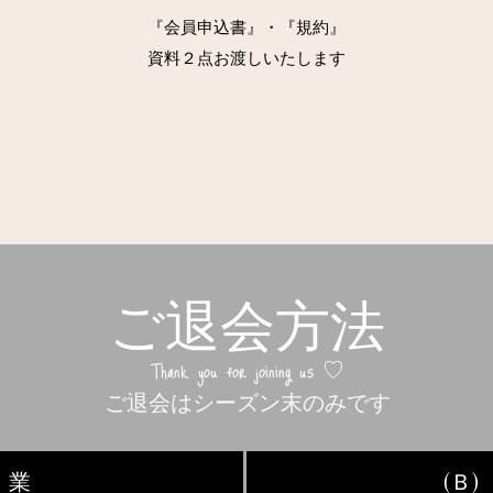
『会員申込書』・『規約』
​資料２点お渡しいたします
ご退会方法
Thank you for joining us ♡
​ご退会はシーズン末のみです
 業
(Ｂ