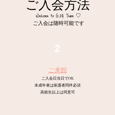
ご入会方法
Welcome to G.24 Team ♡
​ご入会は随時可能です
2
ご来館
ご入会日当日でOK
未成年者は保護者同伴必須
高校生以上は同意可