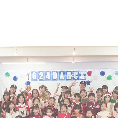
NCE PERFORMANCE
eam
news
staff
lesson
eve