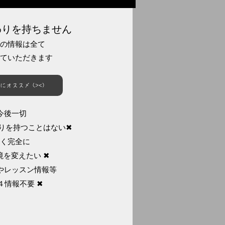
わりを持ちません
の情報は全て
ていただきます
にオススメ (><)
今後一切
わりを持つことはない✖
く完全に
境を変えたい ✖
やレッスン情報等
４情報不要 ✖